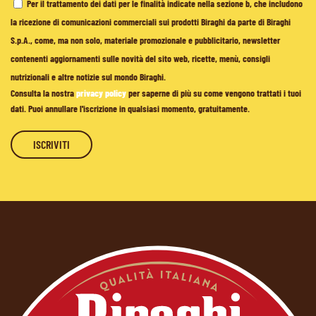
Per il trattamento dei dati per le finalità indicate nella sezione b, che includono
la ricezione di comunicazioni commerciali sui prodotti Biraghi da parte di Biraghi
S.p.A., come, ma non solo, materiale promozionale e pubblicitario, newsletter
contenenti aggiornamenti sulle novità del sito web, ricette, menù, consigli
nutrizionali e altre notizie sul mondo Biraghi.
Consulta la nostra
privacy policy
per saperne di più su come vengono trattati i tuoi
dati. Puoi annullare l'iscrizione in qualsiasi momento, gratuitamente.