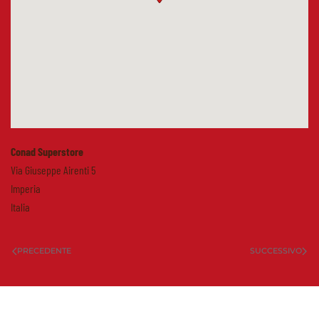
Conad Superstore
Via Giuseppe Airenti 5
Imperia
Italia
PRECEDENTE
SUCCESSIVO