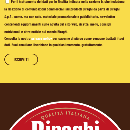
Per il trattamento dei dati per le finalità indicate nella sezione b, che includono
la ricezione di comunicazioni commerciali sui prodotti Biraghi da parte di Biraghi
S.p.A., come, ma non solo, materiale promozionale e pubblicitario, newsletter
contenenti aggiornamenti sulle novità del sito web, ricette, menù, consigli
nutrizionali e altre notizie sul mondo Biraghi.
Consulta la nostra
privacy policy
per saperne di più su come vengono trattati i tuoi
dati. Puoi annullare l'iscrizione in qualsiasi momento, gratuitamente.