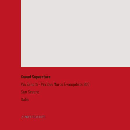
Conad Superstore
Via Zanotti - Via San Marco Evangelista 200
San Severo
Italia
PRECEDENTE