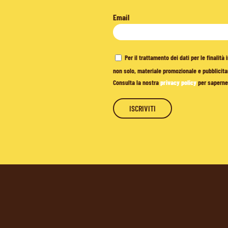
Email
Per il trattamento dei dati per le finalit
non solo, materiale promozionale e pubblicitar
Consulta la nostra
privacy policy
per saperne 