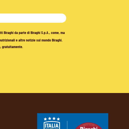
tti Biraghi da parte di Biraghi S.p.A., come, ma
trizionali e altre notizie sul mondo Biraghi.
o, gratuitamente.