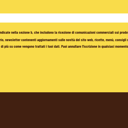
à indicate nella sezione b, che includono la ricezione di comunicazioni commerciali sui prodo
io, newsletter contenenti aggiornamenti sulle novità del sito web, ricette, menù, consigli nu
di più su come vengono trattati i tuoi dati. Puoi annullare l'iscrizione in qualsiasi moment