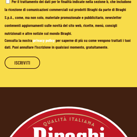
Per il trattamento dei dati per le finalità indicate nella sezione b, che includono
la ricezione di comunicazioni commerciali sui prodotti Biraghi da parte di Biraghi
S.p.A., come, ma non solo, materiale promozionale e pubblicitario, newsletter
contenenti aggiornamenti sulle novità del sito web, ricette, menù, consigli
nutrizionali e altre notizie sul mondo Biraghi.
Consulta la nostra
privacy policy
per saperne di più su come vengono trattati i tuoi
dati. Puoi annullare l'iscrizione in qualsiasi momento, gratuitamente.