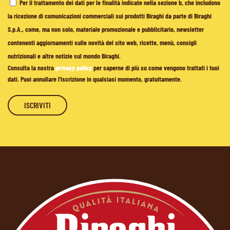
Per il trattamento dei dati per le finalità indicate nella sezione b, che includono
la ricezione di comunicazioni commerciali sui prodotti Biraghi da parte di Biraghi
S.p.A., come, ma non solo, materiale promozionale e pubblicitario, newsletter
contenenti aggiornamenti sulle novità del sito web, ricette, menù, consigli
nutrizionali e altre notizie sul mondo Biraghi.
Consulta la nostra
privacy policy
per saperne di più su come vengono trattati i tuoi
dati. Puoi annullare l'iscrizione in qualsiasi momento, gratuitamente.