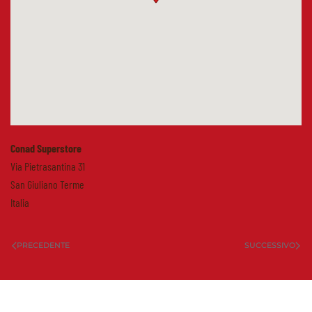
Conad Superstore
Via Pietrasantina 31
San Giuliano Terme
Italia
PRECEDENTE
SUCCESSIVO