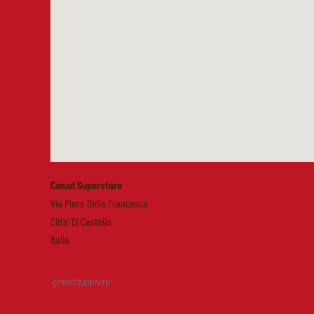
Conad Superstore
Via Piero Della Francesca
Citta' Di Castello
Italia
PRECEDENTE