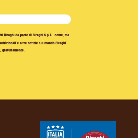
tti Biraghi da parte di Biraghi S.p.A., come, ma
trizionali e altre notizie sul mondo Biraghi.
o, gratuitamente.