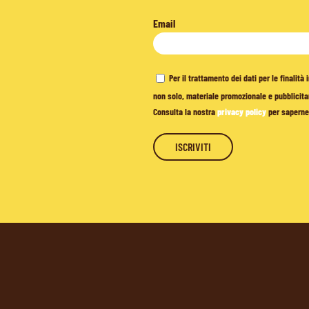
Email
Per il trattamento dei dati per le finalit
non solo, materiale promozionale e pubblicitar
Consulta la nostra
privacy policy
per saperne 