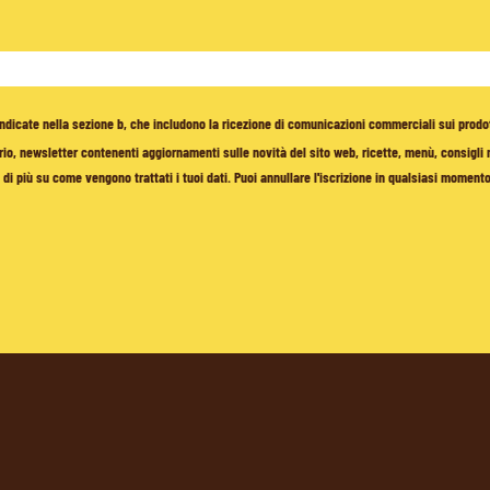
à indicate nella sezione b, che includono la ricezione di comunicazioni commerciali sui prodo
io, newsletter contenenti aggiornamenti sulle novità del sito web, ricette, menù, consigli nu
di più su come vengono trattati i tuoi dati. Puoi annullare l'iscrizione in qualsiasi moment