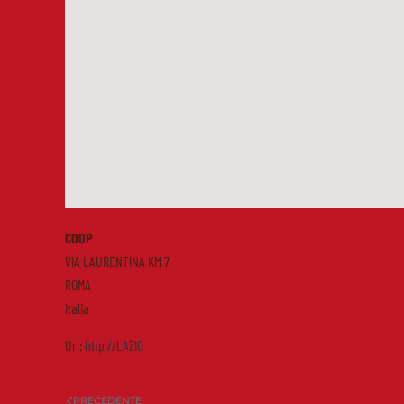
COOP
VIA LAURENTINA KM 7
ROMA
Italia
Url:
http://LAZIO
PRECEDENTE