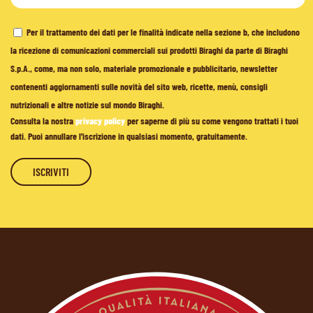
Per il trattamento dei dati per le finalità indicate nella sezione b, che includono
la ricezione di comunicazioni commerciali sui prodotti Biraghi da parte di Biraghi
S.p.A., come, ma non solo, materiale promozionale e pubblicitario, newsletter
contenenti aggiornamenti sulle novità del sito web, ricette, menù, consigli
nutrizionali e altre notizie sul mondo Biraghi.
Consulta la nostra
privacy policy
per saperne di più su come vengono trattati i tuoi
dati. Puoi annullare l'iscrizione in qualsiasi momento, gratuitamente.