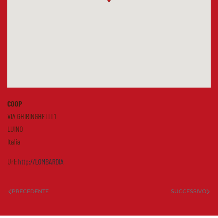
COOP
VIA GHIRINGHELLI 1
LUINO
Italia
Url:
http://LOMBARDIA
PRECEDENTE
SUCCESSIVO