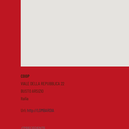
COOP
VIALE DELLA REPUBBLICA 22
BUSTO ARSIZIO
Italia
Url:
http://LOMBARDIA
PRECEDENTE