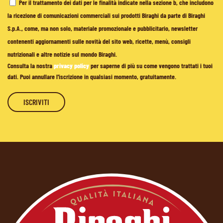
Per il trattamento dei dati per le finalità indicate nella sezione b, che includono
la ricezione di comunicazioni commerciali sui prodotti Biraghi da parte di Biraghi
S.p.A., come, ma non solo, materiale promozionale e pubblicitario, newsletter
contenenti aggiornamenti sulle novità del sito web, ricette, menù, consigli
nutrizionali e altre notizie sul mondo Biraghi.
Consulta la nostra
privacy policy
per saperne di più su come vengono trattati i tuoi
dati. Puoi annullare l'iscrizione in qualsiasi momento, gratuitamente.