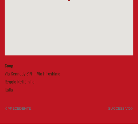
Coop
Via Kennedy 31/H - Via Hiroshima
Reggio Nell'Emilia
Italia
PRECEDENTE
SUCCESSIVO