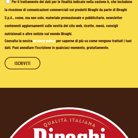
Per il trattamento dei dati per le finalità indicate nella sezione b, che includono
la ricezione di comunicazioni commerciali sui prodotti Biraghi da parte di Biraghi
S.p.A., come, ma non solo, materiale promozionale e pubblicitario, newsletter
contenenti aggiornamenti sulle novità del sito web, ricette, menù, consigli
nutrizionali e altre notizie sul mondo Biraghi.
Consulta la nostra
privacy policy
per saperne di più su come vengono trattati i tuoi
dati. Puoi annullare l'iscrizione in qualsiasi momento, gratuitamente.