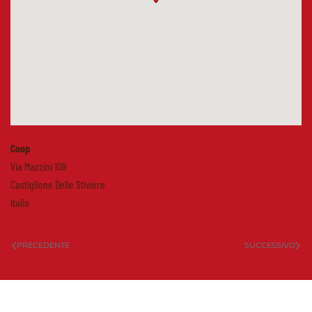
Coop
Via Mazzini 109
Castiglione Delle Stiviere
Italia
PRECEDENTE
SUCCESSIVO