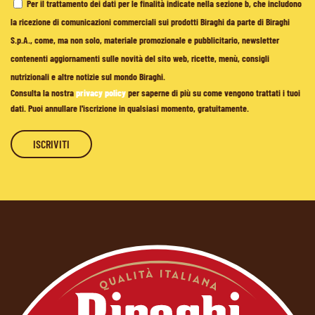
Per il trattamento dei dati per le finalità indicate nella sezione b, che includono
la ricezione di comunicazioni commerciali sui prodotti Biraghi da parte di Biraghi
S.p.A., come, ma non solo, materiale promozionale e pubblicitario, newsletter
contenenti aggiornamenti sulle novità del sito web, ricette, menù, consigli
nutrizionali e altre notizie sul mondo Biraghi.
Consulta la nostra
privacy policy
per saperne di più su come vengono trattati i tuoi
dati. Puoi annullare l'iscrizione in qualsiasi momento, gratuitamente.