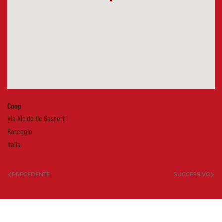
Coop
Via Alcide De Gasperi 1
Bareggio
Italia
PRECEDENTE
SUCCESSIVO