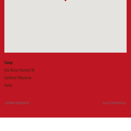
Coop
Via Reiss Romoli 16
Settimo Milanese
Italia
PRECEDENTE
SUCCESSIVO