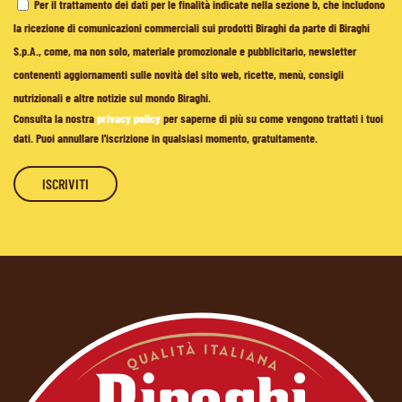
Per il trattamento dei dati per le finalità indicate nella sezione b, che includono
la ricezione di comunicazioni commerciali sui prodotti Biraghi da parte di Biraghi
S.p.A., come, ma non solo, materiale promozionale e pubblicitario, newsletter
contenenti aggiornamenti sulle novità del sito web, ricette, menù, consigli
nutrizionali e altre notizie sul mondo Biraghi.
Consulta la nostra
privacy policy
per saperne di più su come vengono trattati i tuoi
dati. Puoi annullare l'iscrizione in qualsiasi momento, gratuitamente.