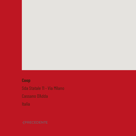
Coop
Sda Statale 11 - Via Milano
Cassano D'Adda
Italia
PRECEDENTE