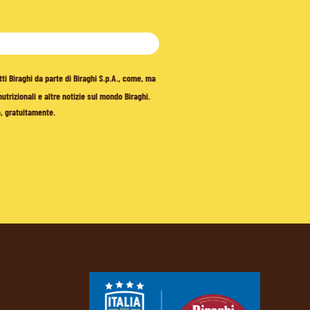
tti Biraghi da parte di Biraghi S.p.A., come, ma
trizionali e altre notizie sul mondo Biraghi.
o, gratuitamente.