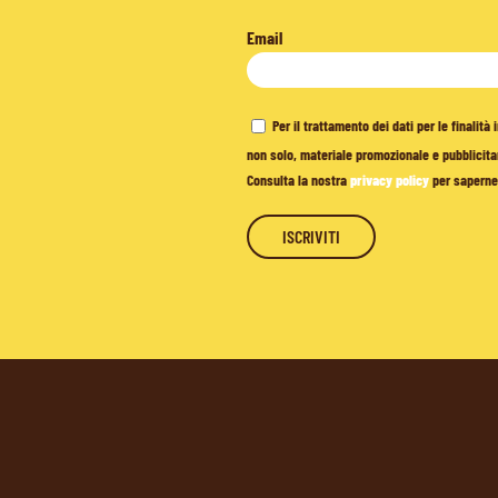
Email
Per il trattamento dei dati per le finalit
non solo, materiale promozionale e pubblicitar
Consulta la nostra
privacy policy
per saperne 