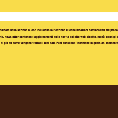
à indicate nella sezione b, che includono la ricezione di comunicazioni commerciali sui prodo
io, newsletter contenenti aggiornamenti sulle novità del sito web, ricette, menù, consigli nu
di più su come vengono trattati i tuoi dati. Puoi annullare l'iscrizione in qualsiasi moment