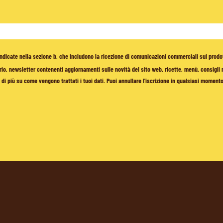
à indicate nella sezione b, che includono la ricezione di comunicazioni commerciali sui prodo
io, newsletter contenenti aggiornamenti sulle novità del sito web, ricette, menù, consigli nu
di più su come vengono trattati i tuoi dati. Puoi annullare l'iscrizione in qualsiasi moment