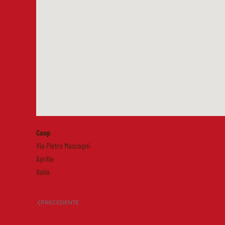
Coop
Via Pietro Mascagni
Aprilia
Italia
PRECEDENTE