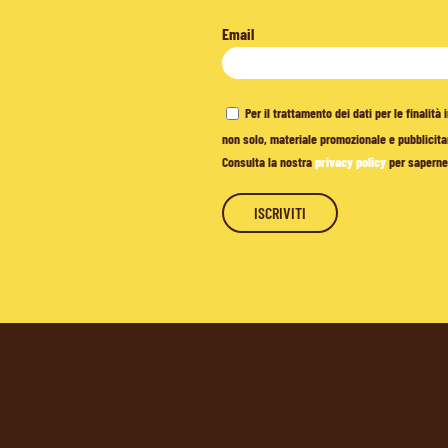
Email
Per il trattamento dei dati per le finalit
non solo, materiale promozionale e pubblicitar
Consulta la nostra
privacy policy
per saperne 