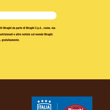
tti Biraghi da parte di Biraghi S.p.A., come, ma
trizionali e altre notizie sul mondo Biraghi.
o, gratuitamente.