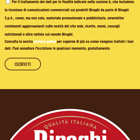
Per il trattamento dei dati per le finalità indicate nella sezione b, che includono
la ricezione di comunicazioni commerciali sui prodotti Biraghi da parte di Biraghi
S.p.A., come, ma non solo, materiale promozionale e pubblicitario, newsletter
contenenti aggiornamenti sulle novità del sito web, ricette, menù, consigli
nutrizionali e altre notizie sul mondo Biraghi.
Consulta la nostra
privacy policy
per saperne di più su come vengono trattati i tuoi
dati. Puoi annullare l'iscrizione in qualsiasi momento, gratuitamente.