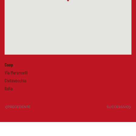
Coop
Via Maroncelli
Civitavecchia
Italia
PRECEDENTE
SUCCESSIVO