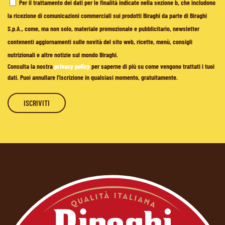
Per il trattamento dei dati per le finalità indicate nella sezione b, che includono
la ricezione di comunicazioni commerciali sui prodotti Biraghi da parte di Biraghi
S.p.A., come, ma non solo, materiale promozionale e pubblicitario, newsletter
contenenti aggiornamenti sulle novità del sito web, ricette, menù, consigli
nutrizionali e altre notizie sul mondo Biraghi.
Consulta la nostra
privacy policy
per saperne di più su come vengono trattati i tuoi
dati. Puoi annullare l'iscrizione in qualsiasi momento, gratuitamente.