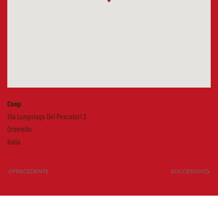
Coop
Via Lungolago Dei Pescatori 2
Orbetello
Italia
PRECEDENTE
SUCCESSIVO