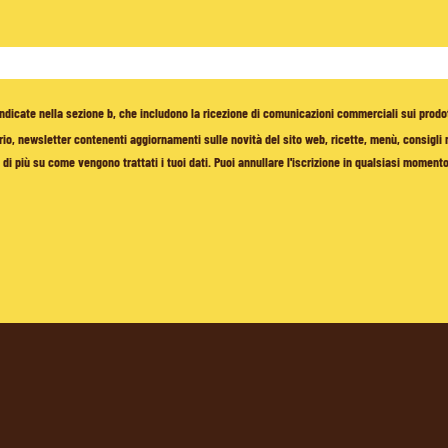
à indicate nella sezione b, che includono la ricezione di comunicazioni commerciali sui prodo
io, newsletter contenenti aggiornamenti sulle novità del sito web, ricette, menù, consigli nu
di più su come vengono trattati i tuoi dati. Puoi annullare l'iscrizione in qualsiasi moment