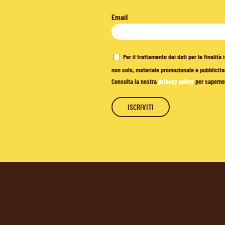
Email
Per il trattamento dei dati per le finalit
non solo, materiale promozionale e pubblicitar
Consulta la nostra
privacy policy
per saperne 