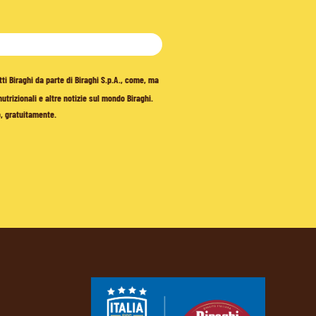
tti Biraghi da parte di Biraghi S.p.A., come, ma
trizionali e altre notizie sul mondo Biraghi.
o, gratuitamente.