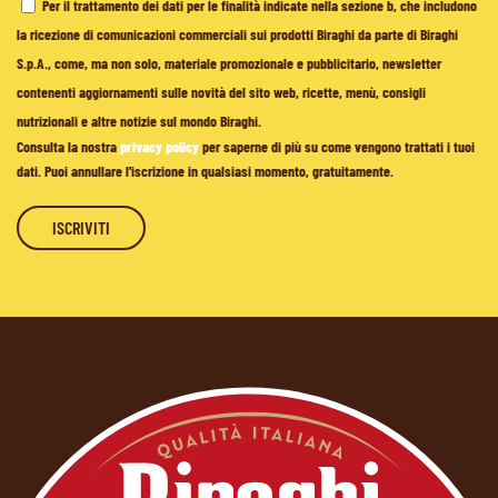
Per il trattamento dei dati per le finalità indicate nella sezione b, che includono
la ricezione di comunicazioni commerciali sui prodotti Biraghi da parte di Biraghi
S.p.A., come, ma non solo, materiale promozionale e pubblicitario, newsletter
contenenti aggiornamenti sulle novità del sito web, ricette, menù, consigli
nutrizionali e altre notizie sul mondo Biraghi.
Consulta la nostra
privacy policy
per saperne di più su come vengono trattati i tuoi
dati. Puoi annullare l'iscrizione in qualsiasi momento, gratuitamente.