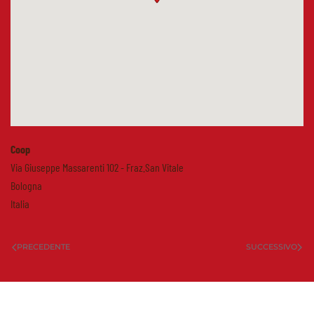
Coop
Via Giuseppe Massarenti 102 - Fraz.San Vitale
Bologna
Italia
PRECEDENTE
SUCCESSIVO