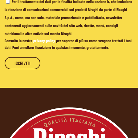
Per il trattamento dei dati per le finalità indicate nella sezione b, che includono
la ricezione di comunicazioni commerciali sui prodotti Biraghi da parte di Biraghi
S.p.A., come, ma non solo, materiale promozionale e pubblicitario, newsletter
contenenti aggiornamenti sulle novità del sito web, ricette, menù, consigli
nutrizionali e altre notizie sul mondo Biraghi.
Consulta la nostra
privacy policy
per saperne di più su come vengono trattati i tuoi
dati. Puoi annullare l'iscrizione in qualsiasi momento, gratuitamente.