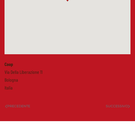
Coop
Via Della Liberazione 11
Bologna
Italia
PRECEDENTE
SUCCESSIVO