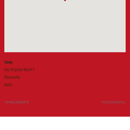
Coop
Via Virginia Woolf 1
Maranello
Italia
PRECEDENTE
SUCCESSIVO