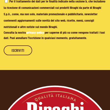
Per il trattamento dei dati per le finalità indicate nella sezione b, che includono
la ricezione di comunicazioni commerciali sui prodotti Biraghi da parte di Biraghi
S.p.A., come, ma non solo, materiale promozionale e pubblicitario, newsletter
contenenti aggiornamenti sulle novità del sito web, ricette, menù, consigli
nutrizionali e altre notizie sul mondo Biraghi.
Consulta la nostra
privacy policy
per saperne di più su come vengono trattati i tuoi
dati. Puoi annullare l'iscrizione in qualsiasi momento, gratuitamente.