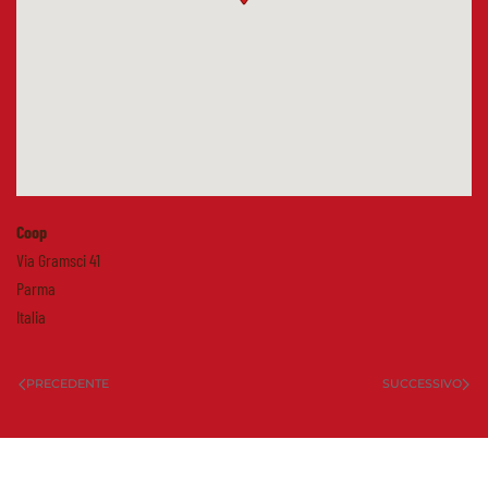
Coop
Via Gramsci 41
Parma
Italia
PRECEDENTE
SUCCESSIVO