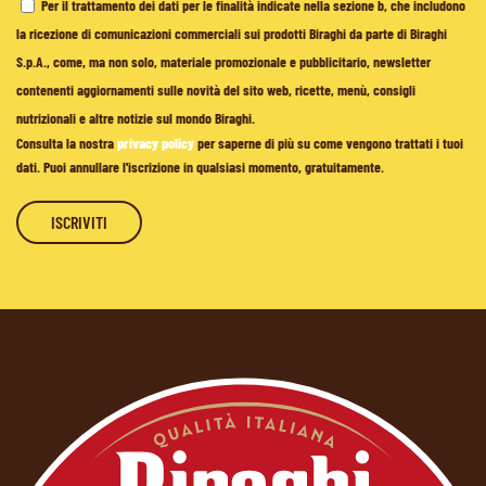
Per il trattamento dei dati per le finalità indicate nella sezione b, che includono
la ricezione di comunicazioni commerciali sui prodotti Biraghi da parte di Biraghi
S.p.A., come, ma non solo, materiale promozionale e pubblicitario, newsletter
contenenti aggiornamenti sulle novità del sito web, ricette, menù, consigli
nutrizionali e altre notizie sul mondo Biraghi.
Consulta la nostra
privacy policy
per saperne di più su come vengono trattati i tuoi
dati. Puoi annullare l'iscrizione in qualsiasi momento, gratuitamente.