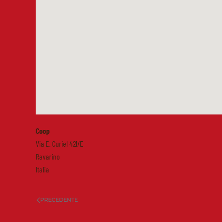
Coop
Via E. Curiel 421/E
Ravarino
Italia
PRECEDENTE