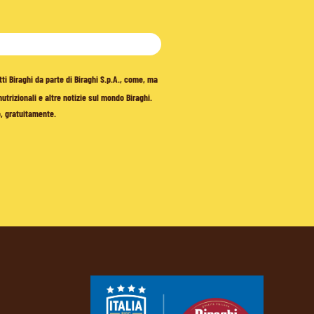
tti Biraghi da parte di Biraghi S.p.A., come, ma
trizionali e altre notizie sul mondo Biraghi.
o, gratuitamente.