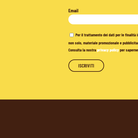
Email
Per il trattamento dei dati per le finalit
non solo, materiale promozionale e pubblicitar
Consulta la nostra
privacy policy
per saperne 