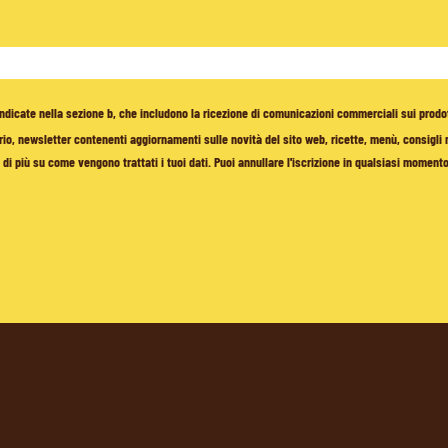
à indicate nella sezione b, che includono la ricezione di comunicazioni commerciali sui prodo
io, newsletter contenenti aggiornamenti sulle novità del sito web, ricette, menù, consigli nu
di più su come vengono trattati i tuoi dati. Puoi annullare l'iscrizione in qualsiasi moment