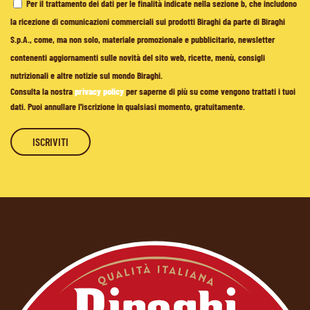
Per il trattamento dei dati per le finalità indicate nella sezione b, che includono
la ricezione di comunicazioni commerciali sui prodotti Biraghi da parte di Biraghi
S.p.A., come, ma non solo, materiale promozionale e pubblicitario, newsletter
contenenti aggiornamenti sulle novità del sito web, ricette, menù, consigli
nutrizionali e altre notizie sul mondo Biraghi.
Consulta la nostra
privacy policy
per saperne di più su come vengono trattati i tuoi
dati. Puoi annullare l'iscrizione in qualsiasi momento, gratuitamente.