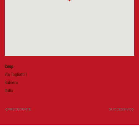
Coop
Via Togliatti 1
Rubiera
Italia
PRECEDENTE
SUCCESSIVO