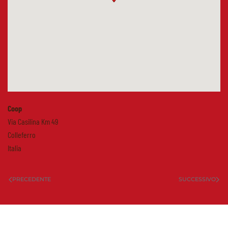
Coop
Via Casilina Km 49
Colleferro
Italia
PRECEDENTE
SUCCESSIVO