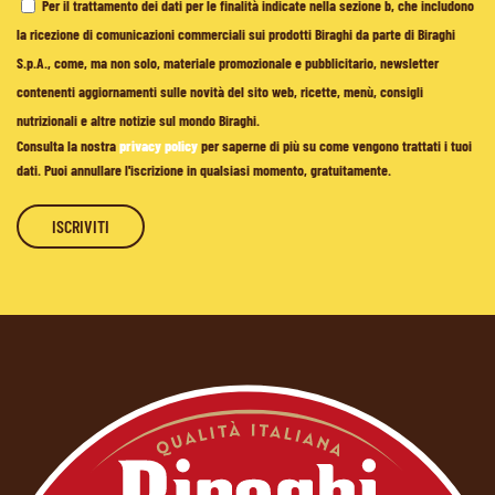
Per il trattamento dei dati per le finalità indicate nella sezione b, che includono
la ricezione di comunicazioni commerciali sui prodotti Biraghi da parte di Biraghi
S.p.A., come, ma non solo, materiale promozionale e pubblicitario, newsletter
contenenti aggiornamenti sulle novità del sito web, ricette, menù, consigli
nutrizionali e altre notizie sul mondo Biraghi.
Consulta la nostra
privacy policy
per saperne di più su come vengono trattati i tuoi
dati. Puoi annullare l'iscrizione in qualsiasi momento, gratuitamente.