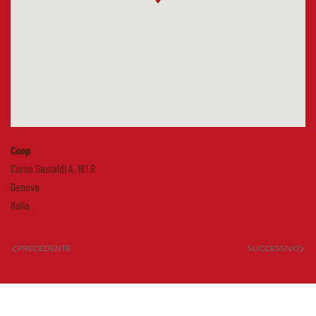
Coop
Corso Gastaldi A. 161 R
Genova
Italia
PRECEDENTE
SUCCESSIVO