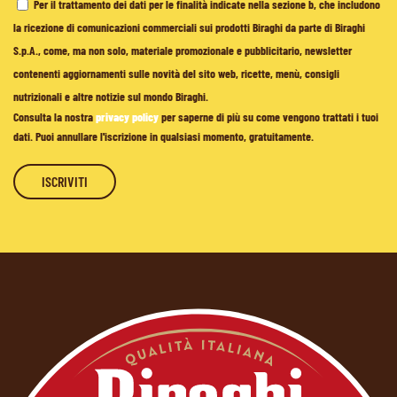
Per il trattamento dei dati per le finalità indicate nella sezione b, che includono
la ricezione di comunicazioni commerciali sui prodotti Biraghi da parte di Biraghi
S.p.A., come, ma non solo, materiale promozionale e pubblicitario, newsletter
contenenti aggiornamenti sulle novità del sito web, ricette, menù, consigli
nutrizionali e altre notizie sul mondo Biraghi.
Consulta la nostra
privacy policy
per saperne di più su come vengono trattati i tuoi
dati. Puoi annullare l'iscrizione in qualsiasi momento, gratuitamente.