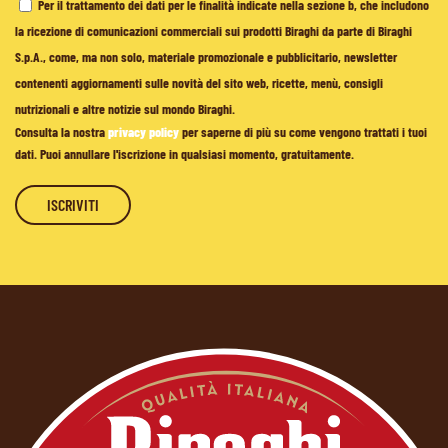
Per il trattamento dei dati per le finalità indicate nella sezione b, che includono
la ricezione di comunicazioni commerciali sui prodotti Biraghi da parte di Biraghi
S.p.A., come, ma non solo, materiale promozionale e pubblicitario, newsletter
contenenti aggiornamenti sulle novità del sito web, ricette, menù, consigli
nutrizionali e altre notizie sul mondo Biraghi.
Consulta la nostra
privacy policy
per saperne di più su come vengono trattati i tuoi
dati. Puoi annullare l'iscrizione in qualsiasi momento, gratuitamente.