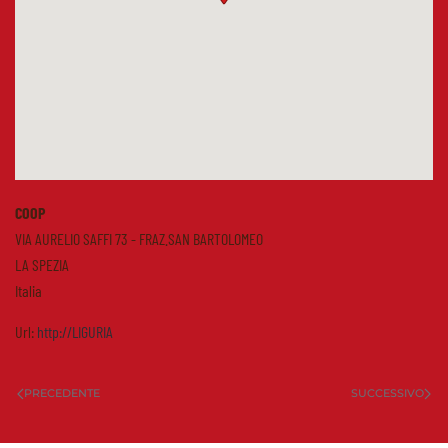
COOP
VIA AURELIO SAFFI 73 - FRAZ.SAN BARTOLOMEO
LA SPEZIA
Italia
Url:
http://LIGURIA
PRECEDENTE
SUCCESSIVO