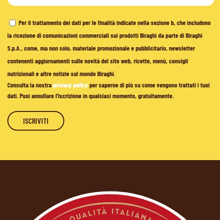
Per il trattamento dei dati per le finalità indicate nella sezione b, che includono
la ricezione di comunicazioni commerciali sui prodotti Biraghi da parte di Biraghi
S.p.A., come, ma non solo, materiale promozionale e pubblicitario, newsletter
contenenti aggiornamenti sulle novità del sito web, ricette, menù, consigli
nutrizionali e altre notizie sul mondo Biraghi.
Consulta la nostra
privacy policy
per saperne di più su come vengono trattati i tuoi
dati. Puoi annullare l'iscrizione in qualsiasi momento, gratuitamente.