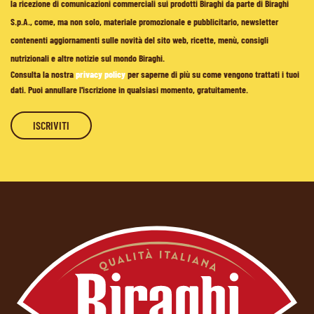
la ricezione di comunicazioni commerciali sui prodotti Biraghi da parte di Biraghi
S.p.A., come, ma non solo, materiale promozionale e pubblicitario, newsletter
contenenti aggiornamenti sulle novità del sito web, ricette, menù, consigli
nutrizionali e altre notizie sul mondo Biraghi.
Consulta la nostra
privacy policy
per saperne di più su come vengono trattati i tuoi
dati. Puoi annullare l'iscrizione in qualsiasi momento, gratuitamente.