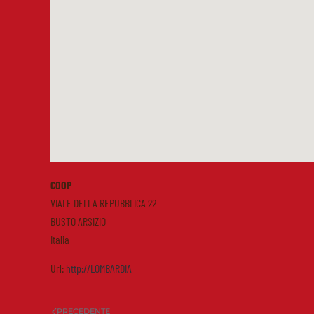
COOP
VIALE DELLA REPUBBLICA 22
BUSTO ARSIZIO
Italia
Url:
http://LOMBARDIA
PRECEDENTE