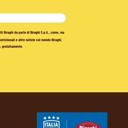
tti Biraghi da parte di Biraghi S.p.A., come, ma
trizionali e altre notizie sul mondo Biraghi.
o, gratuitamente.