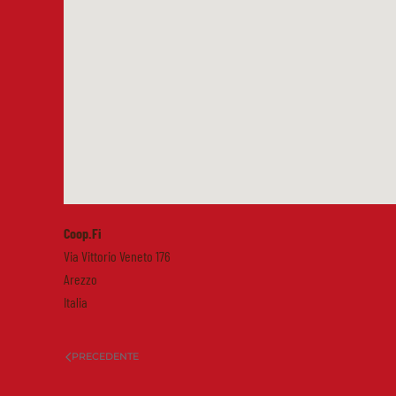
Coop.Fi
Via Vittorio Veneto 176
Arezzo
Italia
PRECEDENTE