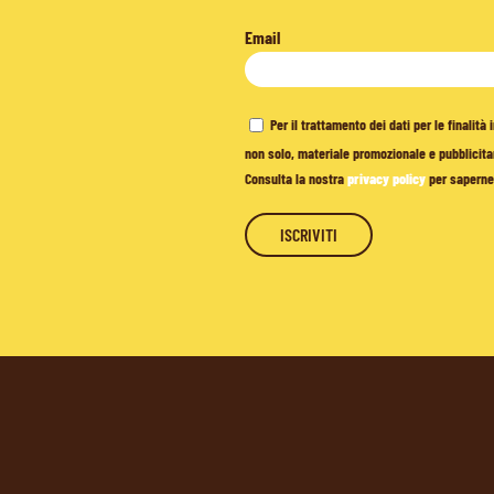
Email
Per il trattamento dei dati per le finalit
non solo, materiale promozionale e pubblicitar
Consulta la nostra
privacy policy
per saperne 