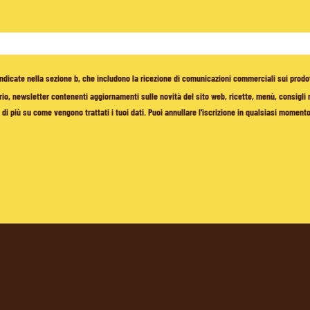
à indicate nella sezione b, che includono la ricezione di comunicazioni commerciali sui prodo
io, newsletter contenenti aggiornamenti sulle novità del sito web, ricette, menù, consigli nu
di più su come vengono trattati i tuoi dati. Puoi annullare l'iscrizione in qualsiasi moment