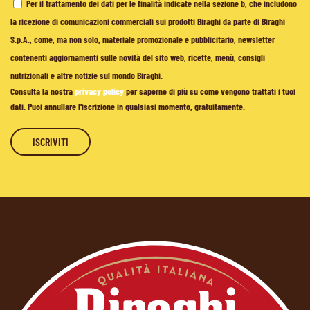
Per il trattamento dei dati per le finalità indicate nella sezione b, che includono
la ricezione di comunicazioni commerciali sui prodotti Biraghi da parte di Biraghi
S.p.A., come, ma non solo, materiale promozionale e pubblicitario, newsletter
contenenti aggiornamenti sulle novità del sito web, ricette, menù, consigli
nutrizionali e altre notizie sul mondo Biraghi.
Consulta la nostra
privacy policy
per saperne di più su come vengono trattati i tuoi
dati. Puoi annullare l'iscrizione in qualsiasi momento, gratuitamente.