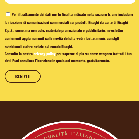
Per il trattamento dei dati per le finalità indicate nella sezione b, che includono
la ricezione di comunicazioni commerciali sui prodotti Biraghi da parte di Biraghi
S.p.A., come, ma non solo, materiale promozionale e pubblicitario, newsletter
contenenti aggiornamenti sulle novità del sito web, ricette, menù, consigli
nutrizionali e altre notizie sul mondo Biraghi.
Consulta la nostra
privacy policy
per saperne di più su come vengono trattati i tuoi
dati. Puoi annullare l'iscrizione in qualsiasi momento, gratuitamente.