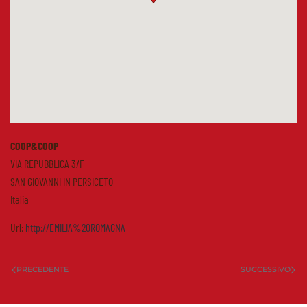
COOP&COOP
VIA REPUBBLICA 3/F
SAN GIOVANNI IN PERSICETO
Italia
Url:
http://EMILIA%20ROMAGNA
PRECEDENTE
SUCCESSIVO