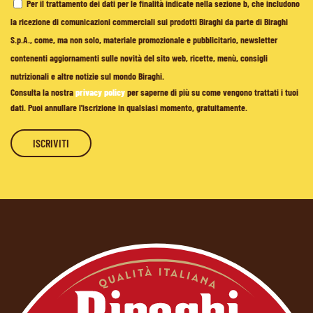
Per il trattamento dei dati per le finalità indicate nella sezione b, che includono
la ricezione di comunicazioni commerciali sui prodotti Biraghi da parte di Biraghi
S.p.A., come, ma non solo, materiale promozionale e pubblicitario, newsletter
contenenti aggiornamenti sulle novità del sito web, ricette, menù, consigli
nutrizionali e altre notizie sul mondo Biraghi.
Consulta la nostra
privacy policy
per saperne di più su come vengono trattati i tuoi
dati. Puoi annullare l'iscrizione in qualsiasi momento, gratuitamente.