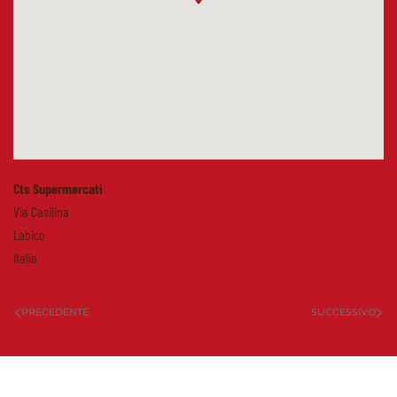
Cts Supermercati
Via Casilina
Labico
Italia
PRECEDENTE
SUCCESSIVO