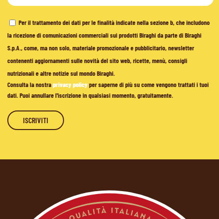
Per il trattamento dei dati per le finalità indicate nella sezione b, che includono
la ricezione di comunicazioni commerciali sui prodotti Biraghi da parte di Biraghi
S.p.A., come, ma non solo, materiale promozionale e pubblicitario, newsletter
contenenti aggiornamenti sulle novità del sito web, ricette, menù, consigli
nutrizionali e altre notizie sul mondo Biraghi.
Consulta la nostra
privacy policy
per saperne di più su come vengono trattati i tuoi
dati. Puoi annullare l'iscrizione in qualsiasi momento, gratuitamente.