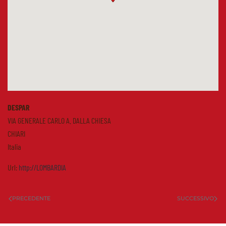
DESPAR
VIA GENERALE CARLO A. DALLA CHIESA
CHIARI
Italia
Url:
http://LOMBARDIA
PRECEDENTE
SUCCESSIVO