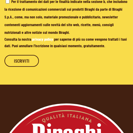
Per il trattamento dei dati per le finalità indicate nella sezione b, che includono
la ricezione di comunicazioni commerciali sui prodotti Biraghi da parte di Biraghi
S.p.A., come, ma non solo, materiale promozionale e pubblicitario, newsletter
contenenti aggiornamenti sulle novità del sito web, ricette, menù, consigli
nutrizionali e altre notizie sul mondo Biraghi.
Consulta la nostra
privacy policy
per saperne di più su come vengono trattati i tuoi
dati. Puoi annullare l'iscrizione in qualsiasi momento, gratuitamente.