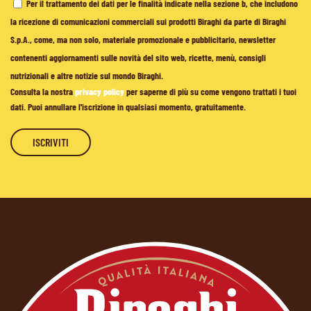
Per il trattamento dei dati per le finalità indicate nella sezione b, che includono
la ricezione di comunicazioni commerciali sui prodotti Biraghi da parte di Biraghi
S.p.A., come, ma non solo, materiale promozionale e pubblicitario, newsletter
contenenti aggiornamenti sulle novità del sito web, ricette, menù, consigli
nutrizionali e altre notizie sul mondo Biraghi.
Consulta la nostra
privacy policy
per saperne di più su come vengono trattati i tuoi
dati. Puoi annullare l'iscrizione in qualsiasi momento, gratuitamente.