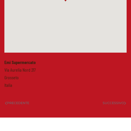
Emi Supermercato
Via Aurelia Nord 217
Grosseto
Italia
PRECEDENTE
SUCCESSIVO