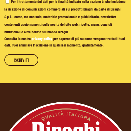
Per il trattamento dei dati per le finalità indicate nella sezione b, che includono
la ricezione di comunicazioni commerciali sui prodotti Biraghi da parte di Biraghi
S.p.A., come, ma non solo, materiale promozionale e pubblicitario, newsletter
contenenti aggiornamenti sulle novità del sito web, ricette, menù, consigli
nutrizionali e altre notizie sul mondo Biraghi.
Consulta la nostra
privacy policy
per saperne di più su come vengono trattati i tuoi
dati. Puoi annullare l'iscrizione in qualsiasi momento, gratuitamente.