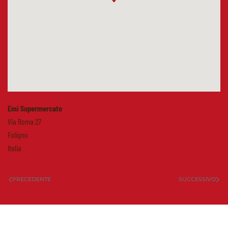
Emi Supermercato
Via Roma 27
Foligno
Italia
PRECEDENTE
SUCCESSIVO