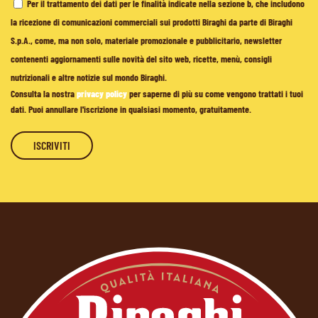
Per il trattamento dei dati per le finalità indicate nella sezione b, che includono
la ricezione di comunicazioni commerciali sui prodotti Biraghi da parte di Biraghi
S.p.A., come, ma non solo, materiale promozionale e pubblicitario, newsletter
contenenti aggiornamenti sulle novità del sito web, ricette, menù, consigli
nutrizionali e altre notizie sul mondo Biraghi.
Consulta la nostra
privacy policy
per saperne di più su come vengono trattati i tuoi
dati. Puoi annullare l'iscrizione in qualsiasi momento, gratuitamente.