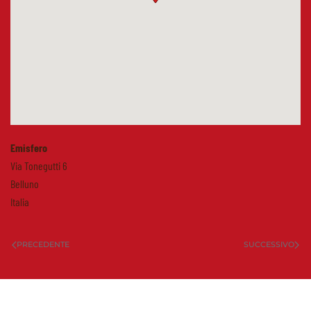
Emisfero
Via Tonegutti 6
Belluno
Italia
PRECEDENTE
SUCCESSIVO