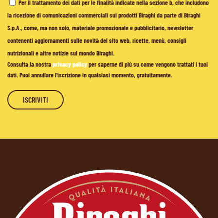
Per il trattamento dei dati per le finalità indicate nella sezione b, che includono
la ricezione di comunicazioni commerciali sui prodotti Biraghi da parte di Biraghi
S.p.A., come, ma non solo, materiale promozionale e pubblicitario, newsletter
contenenti aggiornamenti sulle novità del sito web, ricette, menù, consigli
nutrizionali e altre notizie sul mondo Biraghi.
Consulta la nostra
privacy policy
per saperne di più su come vengono trattati i tuoi
dati. Puoi annullare l'iscrizione in qualsiasi momento, gratuitamente.