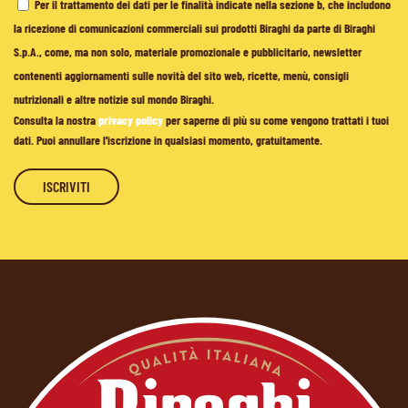
Per il trattamento dei dati per le finalità indicate nella sezione b, che includono
la ricezione di comunicazioni commerciali sui prodotti Biraghi da parte di Biraghi
S.p.A., come, ma non solo, materiale promozionale e pubblicitario, newsletter
contenenti aggiornamenti sulle novità del sito web, ricette, menù, consigli
nutrizionali e altre notizie sul mondo Biraghi.
Consulta la nostra
privacy policy
per saperne di più su come vengono trattati i tuoi
dati. Puoi annullare l'iscrizione in qualsiasi momento, gratuitamente.