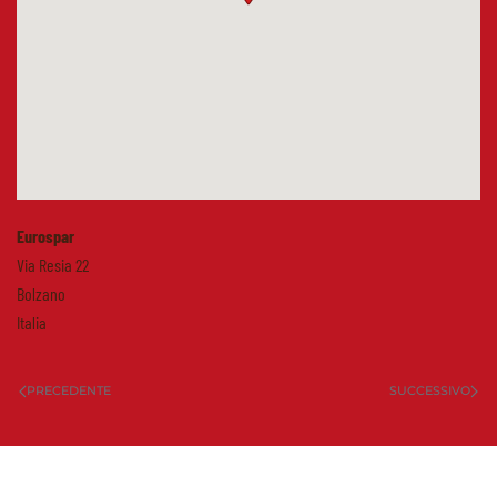
Eurospar
Via Resia 22
Bolzano
Italia
PRECEDENTE
SUCCESSIVO