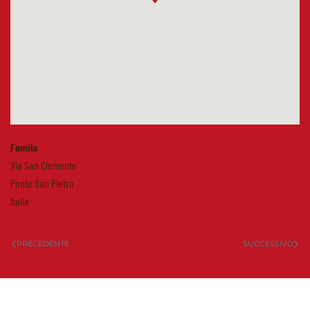
Famila
Via San Clemente
Ponte San Pietro
Italia
PRECEDENTE
SUCCESSIVO