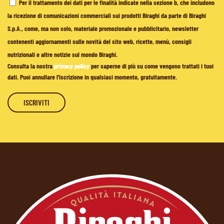
Per il trattamento dei dati per le finalità indicate nella sezione b, che includono
la ricezione di comunicazioni commerciali sui prodotti Biraghi da parte di Biraghi
S.p.A., come, ma non solo, materiale promozionale e pubblicitario, newsletter
contenenti aggiornamenti sulle novità del sito web, ricette, menù, consigli
nutrizionali e altre notizie sul mondo Biraghi.
Consulta la nostra
privacy policy
per saperne di più su come vengono trattati i tuoi
dati. Puoi annullare l'iscrizione in qualsiasi momento, gratuitamente.