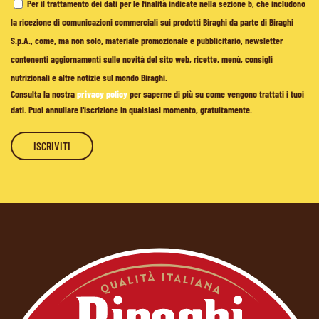
Per il trattamento dei dati per le finalità indicate nella sezione b, che includono
la ricezione di comunicazioni commerciali sui prodotti Biraghi da parte di Biraghi
S.p.A., come, ma non solo, materiale promozionale e pubblicitario, newsletter
contenenti aggiornamenti sulle novità del sito web, ricette, menù, consigli
nutrizionali e altre notizie sul mondo Biraghi.
Consulta la nostra
privacy policy
per saperne di più su come vengono trattati i tuoi
dati. Puoi annullare l'iscrizione in qualsiasi momento, gratuitamente.