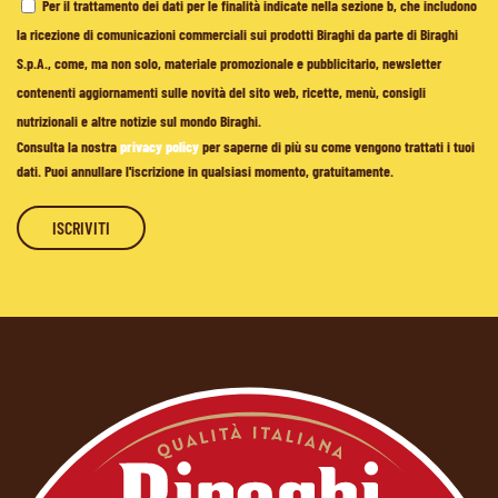
Per il trattamento dei dati per le finalità indicate nella sezione b, che includono
la ricezione di comunicazioni commerciali sui prodotti Biraghi da parte di Biraghi
S.p.A., come, ma non solo, materiale promozionale e pubblicitario, newsletter
contenenti aggiornamenti sulle novità del sito web, ricette, menù, consigli
nutrizionali e altre notizie sul mondo Biraghi.
Consulta la nostra
privacy policy
per saperne di più su come vengono trattati i tuoi
dati. Puoi annullare l'iscrizione in qualsiasi momento, gratuitamente.