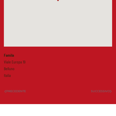
Famila
Viale Europa 19
Belluno
Italia
PRECEDENTE
SUCCESSIVO