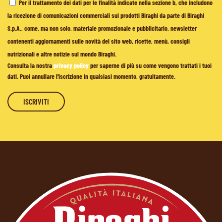
Per il trattamento dei dati per le finalità indicate nella sezione b, che includono
la ricezione di comunicazioni commerciali sui prodotti Biraghi da parte di Biraghi
S.p.A., come, ma non solo, materiale promozionale e pubblicitario, newsletter
contenenti aggiornamenti sulle novità del sito web, ricette, menù, consigli
nutrizionali e altre notizie sul mondo Biraghi.
Consulta la nostra
privacy policy
per saperne di più su come vengono trattati i tuoi
dati. Puoi annullare l'iscrizione in qualsiasi momento, gratuitamente.