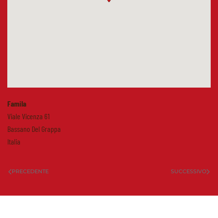
Famila
Viale Vicenza 61
Bassano Del Grappa
Italia
PRECEDENTE
SUCCESSIVO