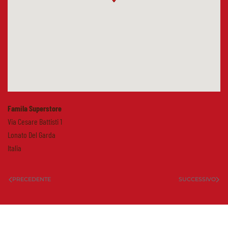
Famila Superstore
Via Cesare Battisti 1
Lonato Del Garda
Italia
PRECEDENTE
SUCCESSIVO