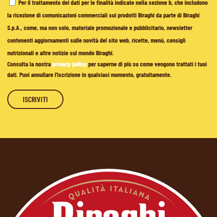
Per il trattamento dei dati per le finalità indicate nella sezione b, che includono
la ricezione di comunicazioni commerciali sui prodotti Biraghi da parte di Biraghi
S.p.A., come, ma non solo, materiale promozionale e pubblicitario, newsletter
contenenti aggiornamenti sulle novità del sito web, ricette, menù, consigli
nutrizionali e altre notizie sul mondo Biraghi.
Consulta la nostra
privacy policy
per saperne di più su come vengono trattati i tuoi
dati. Puoi annullare l'iscrizione in qualsiasi momento, gratuitamente.