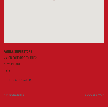
FAMILA SUPERSTORE
VIA GIACOMO BRODOLINI 12
NOVA MILANESE
Italia
Url:
http://LOMBARDIA
PRECEDENTE
SUCCESSIVO