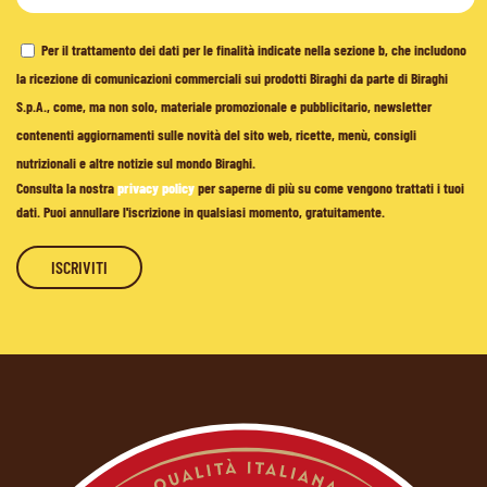
Per il trattamento dei dati per le finalità indicate nella sezione b, che includono
la ricezione di comunicazioni commerciali sui prodotti Biraghi da parte di Biraghi
S.p.A., come, ma non solo, materiale promozionale e pubblicitario, newsletter
contenenti aggiornamenti sulle novità del sito web, ricette, menù, consigli
nutrizionali e altre notizie sul mondo Biraghi.
Consulta la nostra
privacy policy
per saperne di più su come vengono trattati i tuoi
dati. Puoi annullare l'iscrizione in qualsiasi momento, gratuitamente.