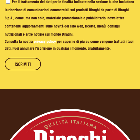
Per il trattamento dei dati per le finalità indicate nella sezione b, che includono
la ricezione di comunicazioni commerciali sui prodotti Biraghi da parte di Biraghi
S.p.A., come, ma non solo, materiale promozionale e pubblicitario, newsletter
contenenti aggiornamenti sulle novità del sito web, ricette, menù, consigli
nutrizionali e altre notizie sul mondo Biraghi.
Consulta la nostra
privacy policy
per saperne di più su come vengono trattati i tuoi
dati. Puoi annullare l'iscrizione in qualsiasi momento, gratuitamente.