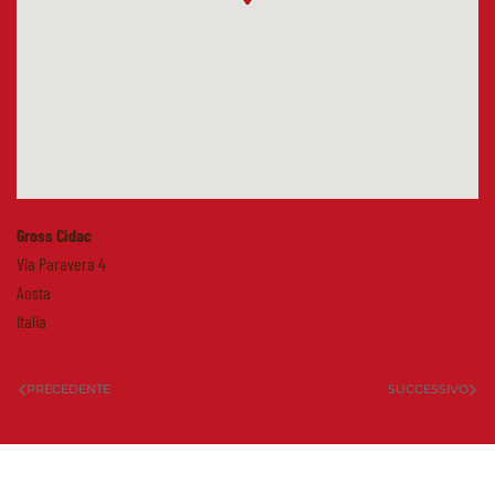
Gross Cidac
Via Paravera 4
Aosta
Italia
PRECEDENTE
SUCCESSIVO