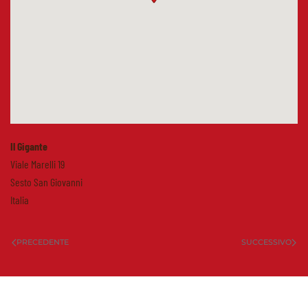
Il Gigante
Viale Marelli 19
Sesto San Giovanni
Italia
PRECEDENTE
SUCCESSIVO