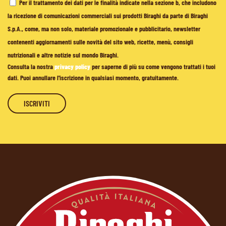
Per il trattamento dei dati per le finalità indicate nella sezione b, che includono
la ricezione di comunicazioni commerciali sui prodotti Biraghi da parte di Biraghi
S.p.A., come, ma non solo, materiale promozionale e pubblicitario, newsletter
contenenti aggiornamenti sulle novità del sito web, ricette, menù, consigli
nutrizionali e altre notizie sul mondo Biraghi.
Consulta la nostra
privacy policy
per saperne di più su come vengono trattati i tuoi
dati. Puoi annullare l'iscrizione in qualsiasi momento, gratuitamente.