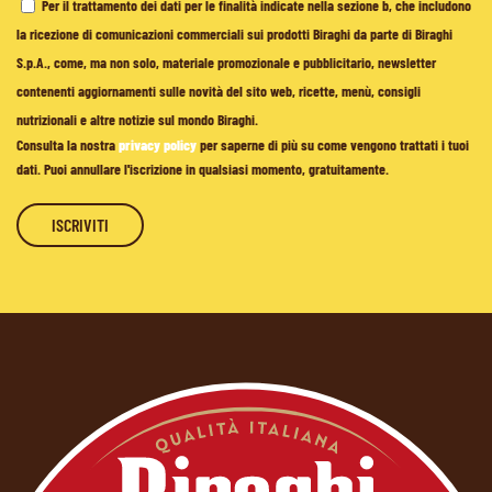
Per il trattamento dei dati per le finalità indicate nella sezione b, che includono
la ricezione di comunicazioni commerciali sui prodotti Biraghi da parte di Biraghi
S.p.A., come, ma non solo, materiale promozionale e pubblicitario, newsletter
contenenti aggiornamenti sulle novità del sito web, ricette, menù, consigli
nutrizionali e altre notizie sul mondo Biraghi.
Consulta la nostra
privacy policy
per saperne di più su come vengono trattati i tuoi
dati. Puoi annullare l'iscrizione in qualsiasi momento, gratuitamente.