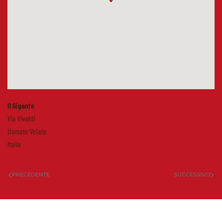
Il Gigante
Via Vivaldi
Usmate Velate
Italia
PRECEDENTE
SUCCESSIVO